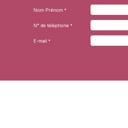
Se rendre au contenu
Nom Prénom
*
N° de téléphone
*
E-mail
*